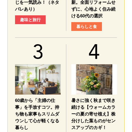
じを一気読み！（ネタ
新。全面リフォームせ
バレあり）
ずに、心地よく住み続
ける60代の選択
趣味と旅行
暮らしと食
60歳から「主婦の仕
暑さに強く秋まで咲き
事」を手放すコツ。持
続ける【ウォームカラ
ち物も家事もスリムダ
ーの夏の寄せ植え】株
ウンして心が軽くなる
分けした葉ものがセン
暮らし
スアップのカギ！