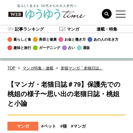
記事ランキング
マンガ
連載・特集
暮らしと食
美容と健康
お金と働き方
あの人の生き方
趣味と旅行
ガーデニング
占い
通販
TOP
マンガ特集・連載
老猫マンガ「老猫日誌」
【マンガ・老猫日誌＃79】保護先での
桃姐の様子〜思い出の老猫日誌・桃姐
と小論
マンガ
#ペット
#猫
#マンガ