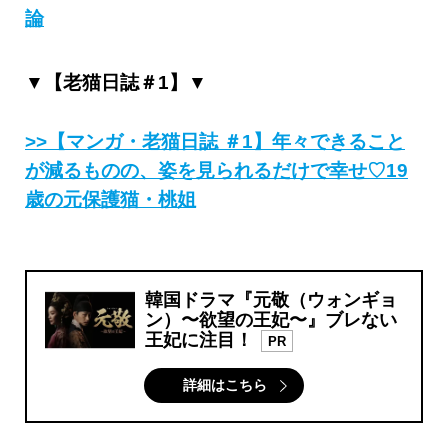
論
▼【老猫日誌＃1】▼
>>【マンガ・老猫日誌 ＃1】年々できること
が減るものの、姿を見られるだけで幸せ♡19
歳の元保護猫・桃姐
韓国ドラマ『元敬（ウォンギョ
ン）〜欲望の王妃〜』ブレない
王妃に注目！
PR
詳細はこちら