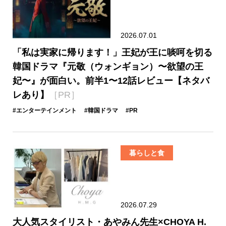
2026.07.01
「私は実家に帰ります！」王妃が王に啖呵を切る
韓国ドラマ『元敬（ウォンギョン）〜欲望の王
妃〜』が面白い。前半1〜12話レビュー【ネタバ
レあり】
［PR］
#エンターテインメント
#韓国ドラマ
#PR
暮らしと食
2026.07.29
大人気スタイリスト・あやみん先生×CHOYA H.