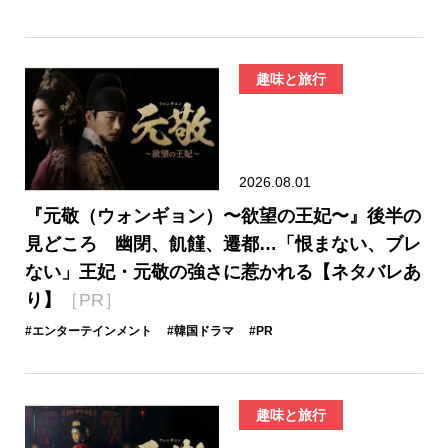
趣味と旅行
2026.08.01
『元敬（ウォンギョン）〜欲望の王妃〜』後半の
見どころ 幽閉、飢饉、遷都…「恨まない、ブレ
ない」王妃・元敬の強さに惹かれる【ネタバレあ
り】
［PR］
#エンターテインメント
#韓国ドラマ
#PR
趣味と旅行