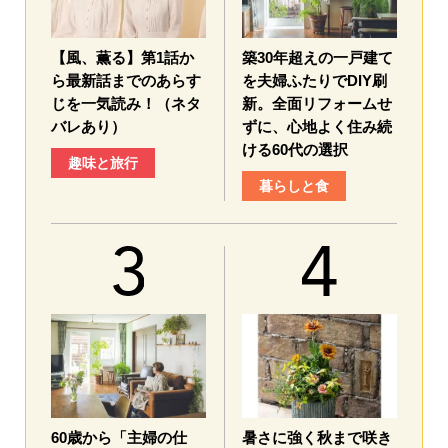
【風、薫る】第1話か
築30年超えの一戸建て
ら最新話までのあらす
を夫婦ふたりでDIY刷
じを一気読み！（ネタ
新。全面リフォームせ
バレあり）
ずに、心地よく住み続
ける60代の選択
趣味と旅行
暮らしと食
60歳から「主婦の仕
暑さに強く秋まで咲き