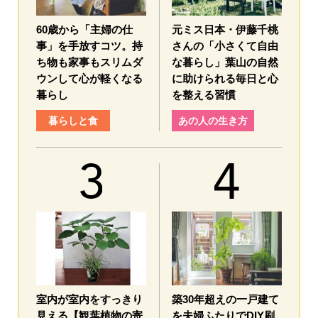
60歳から「主婦の仕
元ミス日本・伊藤千桃
事」を手放すコツ。持
さんの「小さくて自由
ち物も家事もスリムダ
な暮らし」葉山の自然
ウンして心が軽くなる
に助けられる毎日と心
暮らし
を整える習慣
暮らしと食
あの人の生き方
室内が室内をすっきり
築30年超えの一戸建て
見える【観葉植物の寄
を夫婦ふたりでDIY刷