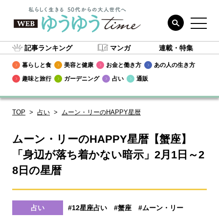
記事ランキング
マンガ
連載・特集
暮らしと食
美容と健康
お金と働き方
あの人の生き方
趣味と旅行
ガーデニング
占い
通販
TOP
占い
ムーン・リーのHAPPY星暦
ムーン・リーのHAPPY星暦【蟹座】
「身辺が落ち着かない暗示」2月1日～2
8日の星暦
占い
#12星座占い
#蟹座
#ムーン・リー