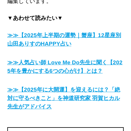
編集しています。
▼あわせて読みたい▼
≫≫【2025年上半期の運勢｜蟹座】12星座別
山田ありすのHAPPY占い
≫≫人気占い師 Love Me Do先生に聞く【202
5年を豊かにする6つの心がけ】とは？
≫≫【2025年に大開運】を迎えるには？「絶
対に守るべきこと」を神道研究家 羽賀ヒカル
先生がアドバイス