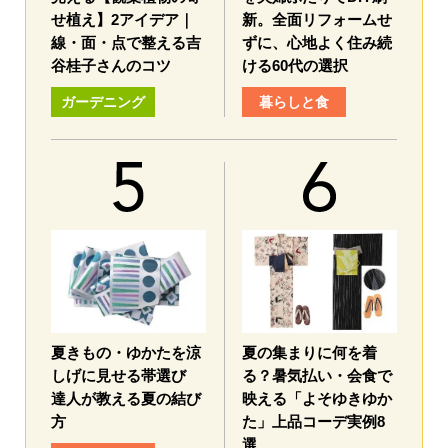
せ植え】2アイデア｜
新。全面リフォームせ
線・面・点で整える吉
ずに、心地よく住み続
谷桂子さんのコツ
ける60代の選択
ガーデニング
暮らしと食
夏きもの・ゆかたを涼
夏の集まりに何を着
しげに見せる帯選び
る？暑気払い・会食で
達人が教える夏の結び
映える「よそゆきゆか
方
た」上品コーデ実例8
選