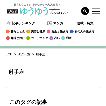
記事ランキング
マンガ
連載・特集
暮らしと食
美容と健康
お金と働き方
あの人の生き方
趣味と旅行
ガーデニング
占い
通販
TOP
タグ一覧
射手座
射手座
このタグの記事