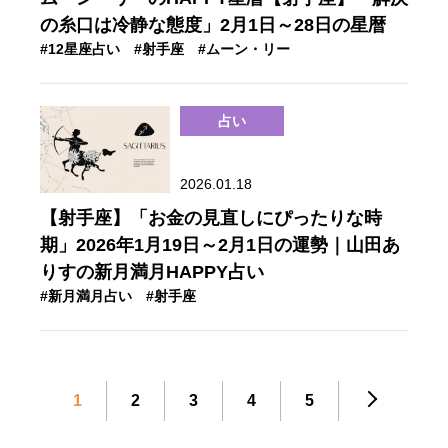
の糸口は冷静な態度」2月1日～28日の星暦
#12星座占い
#射手座
#ムーン・リー
占い
2026.01.18
【射手座】「お金の見直しにぴったりな時
期」2026年1月19日～2月1日の運勢｜山田あ
りすの新月満月HAPPY占い
#新月満月占い
#射手座
1
2
3
4
5