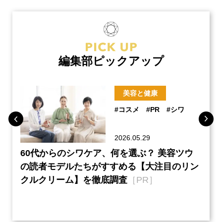
編集部ピックアップ
美容と健康
#コスメ
#PR
#シワ
2026.05.29
ーチ
60代からのシワケア、何を選ぶ？ 美容ツウ
『元
本音
の読者モデルたちがすすめる【大注目のリン
半の
クルクリーム】を徹底調査
［PR］
い、
【ネ