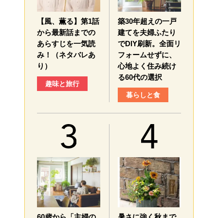
【風、薫る】第1話
築30年超えの一戸
から最新話までの
建てを夫婦ふたり
あらすじを一気読
でDIY刷新。全面リ
み！（ネタバレあ
フォームせずに、
り）
心地よく住み続け
る60代の選択
趣味と旅行
暮らしと食
60歳から「主婦の
暑さに強く秋まで