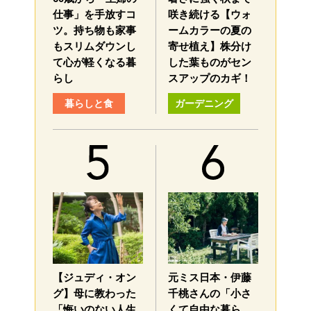
仕事」を手放すコ
咲き続ける【ウォ
ツ。持ち物も家事
ームカラーの夏の
もスリムダウンし
寄せ植え】株分け
て心が軽くなる暮
した葉ものがセン
らし
スアップのカギ！
暮らしと食
ガーデニング
【ジュディ・オン
元ミス日本・伊藤
グ】母に教わった
千桃さんの「小さ
「悔いのない人生
くて自由な暮ら