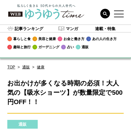
記事ランキング
マンガ
連載・特集
暮らしと食
美容と健康
お金と働き方
あの人の生き方
趣味と旅行
ガーデニング
占い
通販
TOP
通販
健康
お出かけが多くなる時期の必須！大人
気の【吸水ショーツ】が数量限定で500
円OFF！！
通販