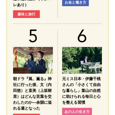
お金と働き方
レあり）
趣味と旅行
朝ドラ『風、薫る』神
元ミス日本・伊藤千桃
社に行った後、文（内
さんの「小さくて自由
田慈）と直美（上坂樹
な暮らし」葉山の自然
里）はどんな言葉を交
に助けられる毎日と心
わしたのか—余韻に溢
を整える習慣
れる週となった
あの人の生き方