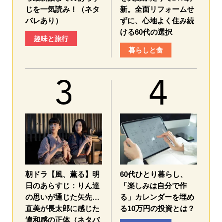
じを一気読み！（ネタ
新。全面リフォームせ
バレあり）
ずに、心地よく住み続
ける60代の選択
趣味と旅行
暮らしと食
朝ドラ【風、薫る】明
60代ひとり暮らし、
日のあらすじ：​りん達
「楽しみは自分で作
の思いが通じた矢先…
る」カレンダーを埋め
直美が長太郎に感じた
る10万円の投資とは？
違和感の正体（ネタバ