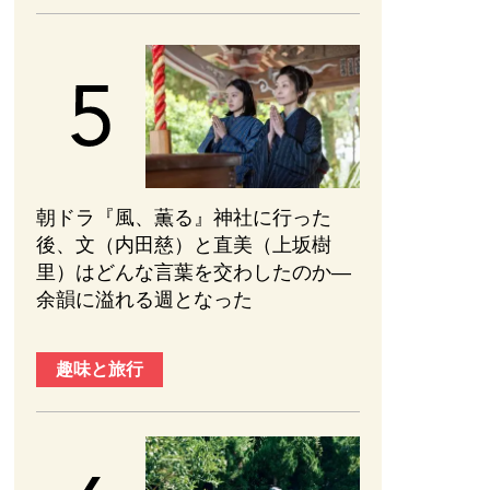
朝ドラ『風、薫る』神社に行った
後、文（内田慈）と直美（上坂樹
里）はどんな言葉を交わしたのか—
余韻に溢れる週となった
趣味と旅行