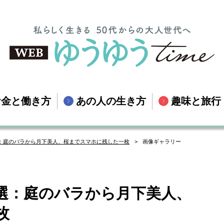
お金と働き方
あの人の生き方
趣味と旅行
選：庭のバラから月下美人、桜までスマホに残した一枚
画像ギャラリー
1選：庭のバラから月下美人、
枚