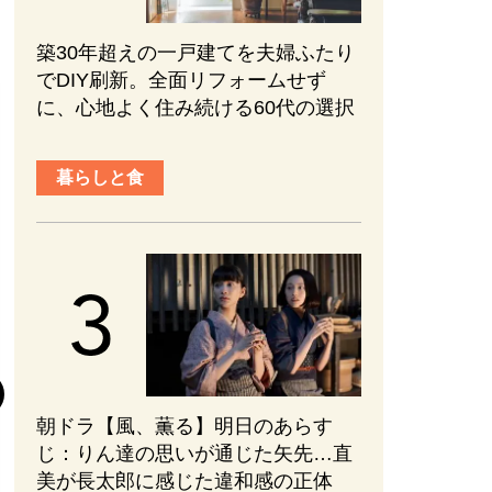
築30年超えの一戸建てを夫婦ふたり
でDIY刷新。全面リフォームせず
に、心地よく住み続ける60代の選択
暮らしと食
趣味と旅行
『元敬（ウォン
後半の見どころ
まない、ブレな
朝ドラ【風、薫る】明日のあらす
かれる【ネタバ
じ：​りん達の思いが通じた矢先…直
#韓国ドラマ
#PR
美が長太郎に感じた違和感の正体