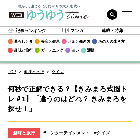
記事ランキング
マンガ
連載・特集
暮らしと食
美容と健康
お金と働き方
あの人の生き方
趣味と旅行
ガーデニング
占い
通販
TOP
趣味と旅行
クイズ
何秒で正解できる？【きみまろ式脳ト
レ＃1】「違うのはどれ？ きみまろを
探せ！」
趣味と旅行
#エンターテインメント
#クイズ