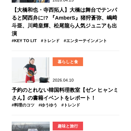
【大橋和也・寺西拓人】大橋は舞台でテンパ
ると関西弁に!? 『AmberS』猪狩蒼弥、嶋﨑
斗亜、川﨑皇輝、松尾龍ら人気ジュニアも出
演
#KEY TO LIT
#トレンド
#エンターテインメント
暮らしと食
2026.04.10
予約のとれない韓国料理教室【ゼン ヒャンミ
さん】の書籍イベントをレポート！
#料理のコツ
#ゆうゆう
#トレンド
趣味と旅行