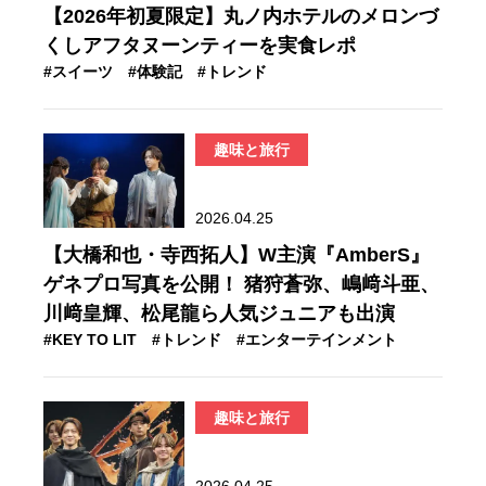
【2026年初夏限定】丸ノ内ホテルのメロンづ
くしアフタヌーンティーを実食レポ
#スイーツ
#体験記
#トレンド
趣味と旅行
2026.04.25
【大橋和也・寺西拓人】W主演『AmberS』
ゲネプロ写真を公開！ 猪狩蒼弥、嶋﨑斗亜、
川﨑皇輝、松尾龍ら人気ジュニアも出演
#KEY TO LIT
#トレンド
#エンターテインメント
趣味と旅行
2026.04.25