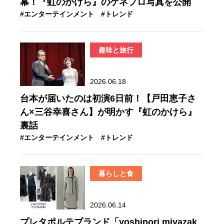
幕！『虹のかけら』のゲネプロ写真を公開
#エンターテインメント
#トレンド
趣味と旅行
2026.06.18
台本が届いたのは初演6日前！【戸田恵子さ
ん×三谷幸喜さん】が明かす『虹のかけら』
裏話
#エンターテインメント
#トレンド
暮らしと食
2026.06.14
プレタポルテブランド「yoshinori miyazak