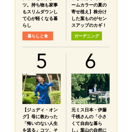
ツ。持ち物も家事
ームカラーの夏の
もスリムダウンし
寄せ植え】株分け
て心が軽くなる暮
した葉ものがセン
らし
スアップのカギ！
暮らしと食
ガーデニング
【ジュディ・オン
元ミス日本・伊藤
グ】母に教わった
千桃さんの「小さ
「悔いのない人生
くて自由な暮ら
を送る」コツ、そ
し」葉山の自然に