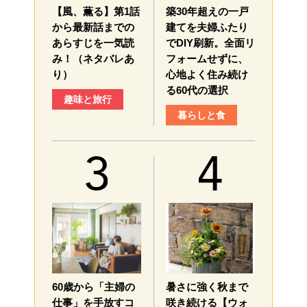
【風、薫る】第1話
築30年超えの一戸
から最新話までの
建てを夫婦ふたり
あらすじを一気読
でDIY刷新。全面リ
み！（ネタバレあ
フォームせずに、
り）
心地よく住み続け
る60代の選択
趣味と旅行
暮らしと食
60歳から「主婦の
暑さに強く秋まで
仕事」を手放すコ
咲き続ける【ウォ