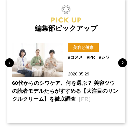
編集部ピックアップ
美容と健康
#コスメ
#PR
#シワ
2026.05.29
ーチ
60代からのシワケア、何を選ぶ？ 美容ツウ
『元
本音
の読者モデルたちがすすめる【大注目のリン
半の
クルクリーム】を徹底調査
［PR］
い、
【ネ