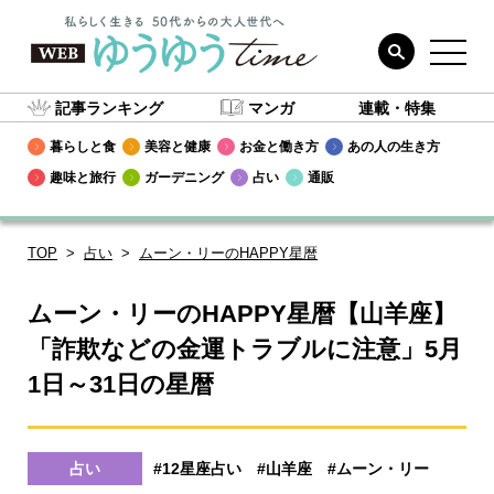
記事ランキング
マンガ
連載・特集
暮らしと食
美容と健康
お金と働き方
あの人の生き方
趣味と旅行
ガーデニング
占い
通販
TOP
占い
ムーン・リーのHAPPY星暦
ムーン・リーのHAPPY星暦【山羊座】
「詐欺などの金運トラブルに注意」5月
1日～31日の星暦
占い
#12星座占い
#山羊座
#ムーン・リー