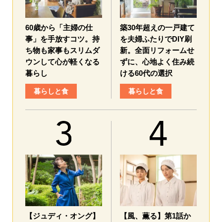
60歳から「主婦の仕
築30年超えの一戸建て
事」を手放すコツ。持
を夫婦ふたりでDIY刷
ち物も家事もスリムダ
新。全面リフォームせ
ウンして心が軽くなる
ずに、心地よく住み続
暮らし
ける60代の選択
暮らしと食
暮らしと食
【ジュディ・オング】
【風、薫る】第1話か