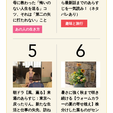
母に教わった「悔いの
ら最新話までのあらす
ない人生を送る」コ
じを一気読み！（ネタ
ツ、それは「第二の矢
バレあり）
に打たれない」こと
趣味と旅行
あの人の生き方
朝ドラ【風、薫る】来
暑さに強く秋まで咲き
週のあらすじ：東京へ
続ける【ウォームカラ
戻ったりん。新たな生
ーの夏の寄せ植え】株
活と仕事の矢先、訪ね
分けした葉ものがセン