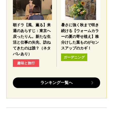
朝ドラ【風、薫る】来
暑さに強く秋まで咲き
週のあらすじ：東京へ
続ける【ウォームカラ
戻ったりん。新たな生
ーの夏の寄せ植え】株
活と仕事の矢先、訪ね
分けした葉ものがセン
てきたのは誰？（ネタ
スアップのカギ！
バレあり）
ガーデニング
趣味と旅行
ランキング一覧へ