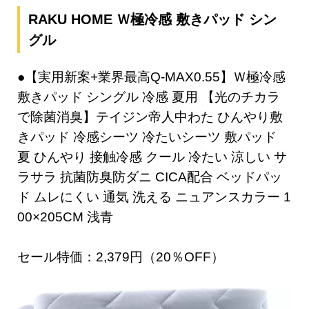
RAKU HOME Ｗ極冷感 敷きパッド シン
グル
●【実用新案+業界最高Q-MAX0.55】Ｗ極冷感
敷きパッド シングル 冷感 夏用 【光のチカラ
で除菌消臭】テイジン帝人中わた ひんやり敷
きパッド 冷感シーツ 冷たいシーツ 敷パッド
夏 ひんやり 接触冷感 クール 冷たい 涼しい サ
ラサラ 抗菌防臭防ダニ CICA配合 ベッドパッ
ド ムレにくい 通気 洗える ニュアンスカラー 1
00×205CM 浅青
セール特価：2,379円（20％OFF）