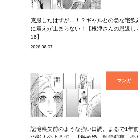
克服したはずが…！？ギャルとの急な宅飲
に震えが止まらない！【根津さんの恩返し 
16】
2026.08.07
マンガ
記憶喪失前のような強い口調。まるで1年
の彰人のようで…【秘め婚 離婚前夜、今