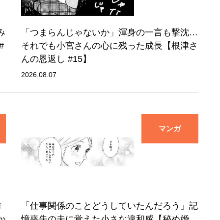
み
「つまらんじゃないか」渾身の一言も撃沈…
#
それでも小宮さんの心に残った成長【根津さ
んの恩返し #15】
2026.08.07
マンガ
前
「仕事関係のことどうしていたんだろう」記
か
憶喪失の夫に覚えた小さな違和感【秘め婚