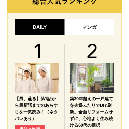
DAILY
マンガ
【風、薫る】第1話か
築30年超えの一戸建て
ら最新話までのあらす
を夫婦ふたりでDIY刷
じを一気読み！（ネタ
新。全面リフォームせ
バレあり）
ずに、心地よく住み続
ける60代の選択