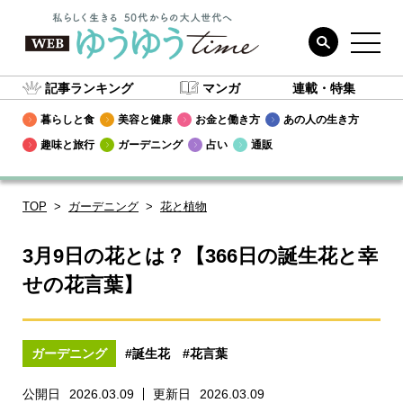
記事ランキング
マンガ
連載・特集
暮らしと食
美容と健康
お金と働き方
あの人の生き方
趣味と旅行
ガーデニング
占い
通販
TOP
ガーデニング
花と植物
3月9日の花とは？【366日の誕生花と幸
せの花言葉】
ガーデニング
#誕生花
#花言葉
公開日
2026.03.09
更新日
2026.03.09