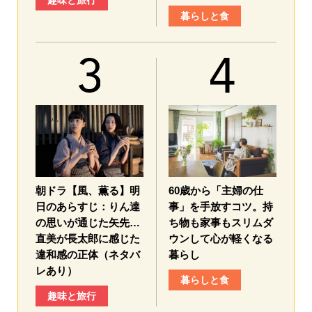
趣味と旅行
暮らしと食
朝ドラ【風、薫る】明
60歳から「主婦の仕
日のあらすじ：​りん達
事」を手放すコツ。持
の思いが通じた矢先…
ち物も家事もスリムダ
直美が長太郎に感じた
ウンして心が軽くなる
違和感の正体（ネタバ
暮らし
レあり）
暮らしと食
趣味と旅行