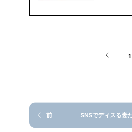
1
前
SNSでディスる妻