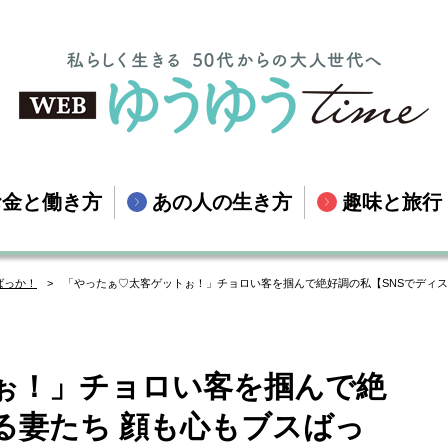
お金と働き方
あの人の生き方
趣味と旅行
ばっか！
「やったぁ♡太客ゲットぉ！」チョロい客を掴んで絶好調の私【SNSでディスる
ぉ！」チョロい客を掴んで絶
る妻たち 顔も心もブスばっ