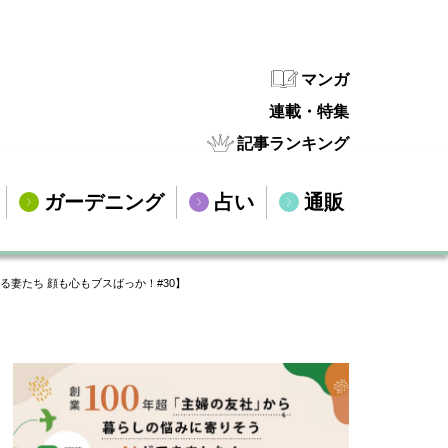
マンガ
連載・特集
記事ランキング
ガーデニング
占い
通販
妻たち 顔も心もブスばっか！#30】