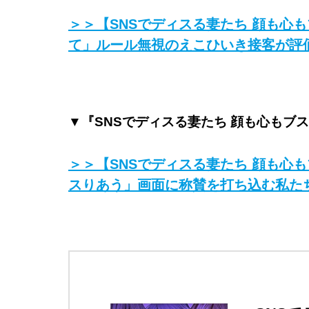
＞＞【SNSでディスる妻たち 顔も心
て」ルール無視のえこひいき接客が評
▼『SNSでディスる妻たち 顔も心もブ
＞＞【SNSでディスる妻たち 顔も心
スりあう」画面に称賛を打ち込む私た