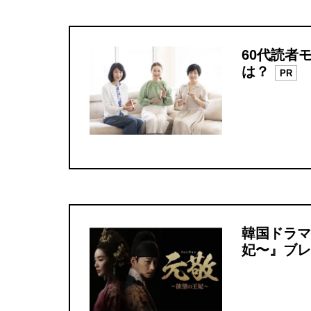
60代読者
は？
PR
韓国ドラマ
妃〜』ブレ