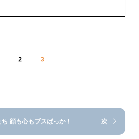
2
3
たち 顔も心もブスばっか！
次