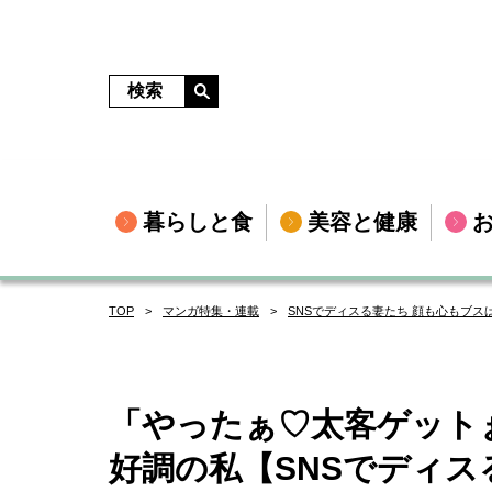
暮らしと食
美容と健康
TOP
マンガ特集・連載
SNSでディスる妻たち 顔も心もブス
「やったぁ♡太客ゲット
好調の私【SNSでディス