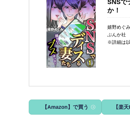
SNS
か！
嬉野めぐ
ぶんか社
※詳細は
【Amazon】で買う
【楽天