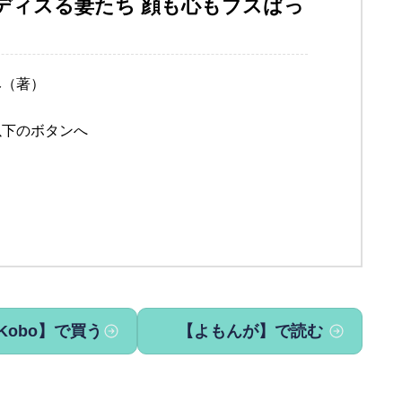
でディスる妻たち 顔も心もブスばっ
み（著）
以下のボタンへ
Kobo】で買う
【よもんが】で読む