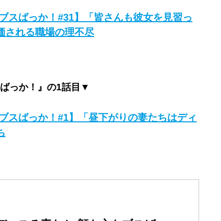
もブスばっか！#31】「皆さんも彼女を見習っ
価される職場の理不尽
スばっか！』の1話目▼
もブスばっか！#1】「昼下がりの妻たちはディ
ち