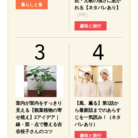
妃・元敬の強さに惹か
暮らしと食
れる【ネタバレあり】
［PR］
趣味と旅行
室内が室内をすっきり
【風、薫る】第1話か
見える【観葉植物の寄
ら最新話までのあらす
せ植え】2アイデア｜
じを一気読み！（ネタ
線・面・点で整える吉
バレあり）
谷桂子さんのコツ
趣味と旅行