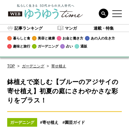
記事ランキング
マンガ
連載・特集
暮らしと食
美容と健康
お金と働き方
あの人の生き方
趣味と旅行
ガーデニング
占い
通販
TOP
ガーデニング
寄せ植え
鉢植えで楽しむ【ブルーのアジサイの
寄せ植え】初夏の庭にさわやかさな彩
りをプラス！
ガーデニング
#寄せ植え
#園芸ガイド