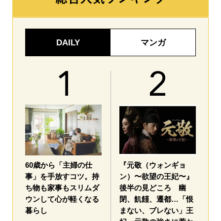
DAILY
マンガ
60歳から「主婦の仕
『元敬（ウォンギョ
事」を手放すコツ。持
ン）〜欲望の王妃〜』
ち物も家事もスリムダ
後半の見どころ 幽
ウンして心が軽くなる
閉、飢饉、遷都…「恨
暮らし
まない、ブレない」王