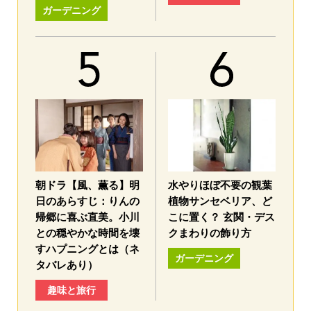
ガーデニング
朝ドラ【風、薫る】明
水やりほぼ不要の観葉
日のあらすじ：​りんの
植物サンセベリア、ど
帰郷に喜ぶ直美。小川
こに置く？ 玄関・デス
との穏やかな時間を壊
クまわりの飾り方
すハプニングとは（ネ
ガーデニング
タバレあり）
趣味と旅行