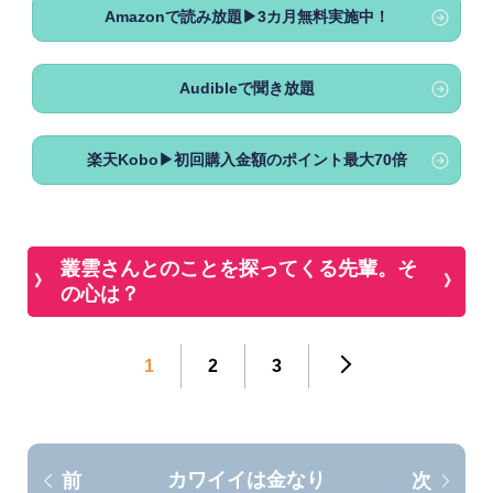
Amazonで読み放題▶3カ月無料実施中！
Audibleで聞き放題
楽天Kobo▶初回購入金額のポイント最大70倍
叢雲さんとのことを探ってくる先輩。そ
の心は？
1
2
3
カワイイは金なり
前
次