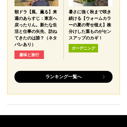
朝ドラ【風、薫る】来
暑さに強く秋まで咲き
週のあらすじ：東京へ
続ける【ウォームカラ
戻ったりん。新たな生
ーの夏の寄せ植え】株
活と仕事の矢先、訪ね
分けした葉ものがセン
てきたのは誰？（ネタ
スアップのカギ！
バレあり）
ガーデニング
趣味と旅行
ランキング一覧へ