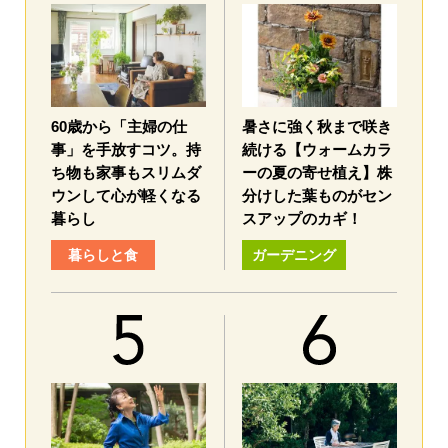
60歳から「主婦の仕
暑さに強く秋まで咲き
事」を手放すコツ。持
続ける【ウォームカラ
ち物も家事もスリムダ
ーの夏の寄せ植え】株
ウンして心が軽くなる
分けした葉ものがセン
暮らし
スアップのカギ！
暮らしと食
ガーデニング