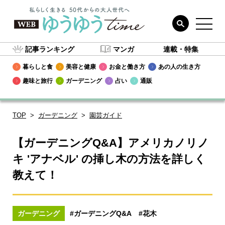
記事ランキング
マンガ
連載・特集
暮らしと食
美容と健康
お金と働き方
あの人の生き方
趣味と旅行
ガーデニング
占い
通販
TOP
ガーデニング
園芸ガイド
【ガーデニングQ&A】アメリカノリノ
キ 'アナベル' の挿し木の方法を詳しく
教えて！
ガーデニング
#ガーデニングQ&A
#花木