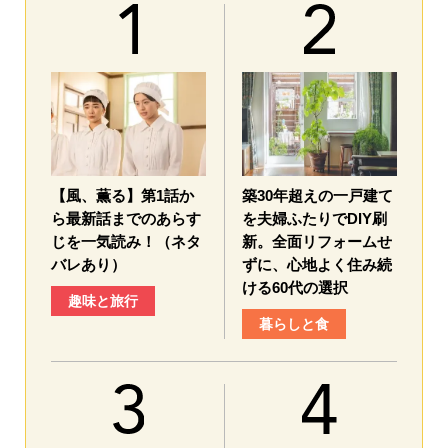
【風、薫る】第1話か
築30年超えの一戸建て
ら最新話までのあらす
を夫婦ふたりでDIY刷
じを一気読み！（ネタ
新。全面リフォームせ
バレあり）
ずに、心地よく住み続
ける60代の選択
趣味と旅行
暮らしと食