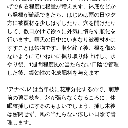
げできる程度に根量が増えます。鉢底などか
ら発根が確認できたら、はじめは雨の日や夕
方に被覆材を少しはずしたり、穴を開けたり
して、数日かけて徐々に外気に慣らす順化を
行います。晴天の日中にいきなり被覆材をは
ずすことは禁物です。順化終了後、根を傷め
ないようにていねいに掘り取り鉢上げし、水
やり後、1週間程度風の当たらない日陰で管理
した後、緩効性の化成肥料を与えます。
'アナベル' は当年枝に花芽分化するので、萌芽
前の剪定枝を、氷が張らなくなるころに、休
眠枝挿しにするのもよいでしょう。挿し木後
は密閉せず、風の当たらない涼しい日陰で管
理します。