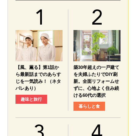
【風、薫る】第1話か
築30年超えの一戸建て
ら最新話までのあらす
を夫婦ふたりでDIY刷
じを一気読み！（ネタ
新。全面リフォームせ
バレあり）
ずに、心地よく住み続
ける60代の選択
趣味と旅行
暮らしと食