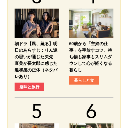
朝ドラ【風、薫る】明
60歳から「主婦の仕
日のあらすじ：​りん達
事」を手放すコツ。持
の思いが通じた矢先…
ち物も家事もスリムダ
直美が長太郎に感じた
ウンして心が軽くなる
違和感の正体（ネタバ
暮らし
レあり）
暮らしと食
趣味と旅行