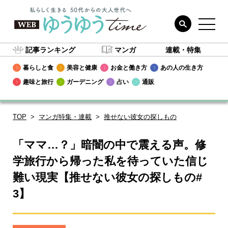
記事ランキング
マンガ
連載・特集
暮らしと食
美容と健康
お金と働き方
あの人の生き方
趣味と旅行
ガーデニング
占い
通販
TOP
マンガ特集・連載
推せない彼女の探しもの
「ママ…？」暗闇の中で震える声。修
学旅行から帰った私を待っていた信じ
難い現実【推せない彼女の探しもの#
3】