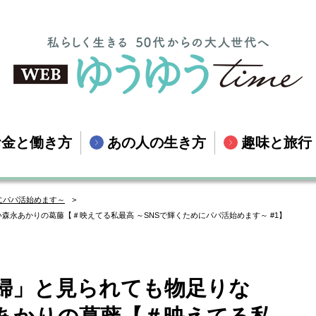
お金と働き方
あの人の生き方
趣味と旅行
にパパ活始めます～
永あかりの葛藤【＃映えてる私最高 ～SNSで輝くためにパパ活始めます～ #1】
婦」と見られても物足りな