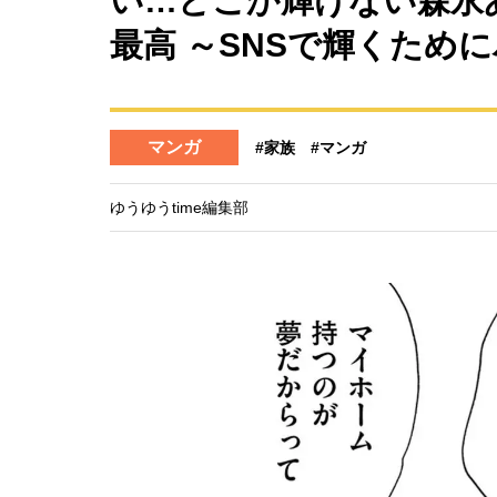
い…どこか輝けない森永
最高 ～SNSで輝くために
マンガ
#家族
#マンガ
ゆうゆうtime編集部