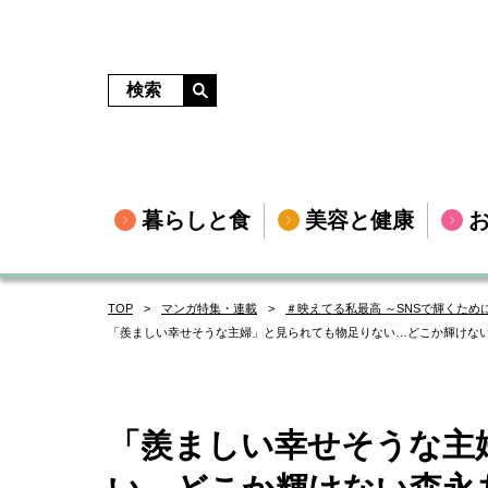
暮らしと食
美容と健康
TOP
マンガ特集・連載
＃映えてる私最高 ～SNSで輝くため
「羨ましい幸せそうな主婦」と見られても物足りない…どこか輝けない森
「羨ましい幸せそうな主