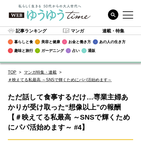
記事ランキング
マンガ
連載・特集
暮らしと食
美容と健康
お金と働き方
あの人の生き方
趣味と旅行
ガーデニング
占い
通販
TOP
マンガ特集・連載
＃映えてる私最高 ～SNSで輝くためにパパ活始めます～
ただ話して食事するだけ…専業主婦あ
かりが受け取った“想像以上”の報酬
【＃映えてる私最高 ～SNSで輝くため
にパパ活始めます～ #4】