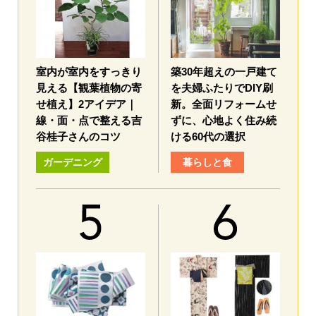
室内が室内をすっきり
築30年超えの一戸建て
見える【観葉植物の寄
を夫婦ふたりでDIY刷
せ植え】2アイデア｜
新。全面リフォームせ
線・面・点で整える吉
ずに、心地よく住み続
谷桂子さんのコツ
ける60代の選択
ガーデニング
暮らしと食