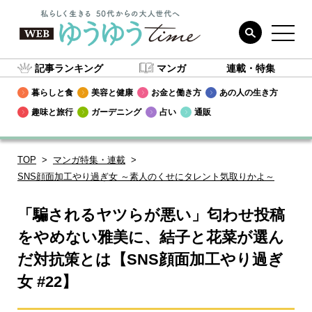
記事ランキング
マンガ
連載・特集
暮らしと食
美容と健康
お金と働き方
あの人の生き方
趣味と旅行
ガーデニング
占い
通販
TOP
マンガ特集・連載
SNS顔面加工やり過ぎ女 ～素人のくせにタレント気取りかよ～
「騙されるヤツらが悪い」匂わせ投稿
をやめない雅美に、結子と花菜が選ん
だ対抗策とは【SNS顔面加工やり過ぎ
女 #22】