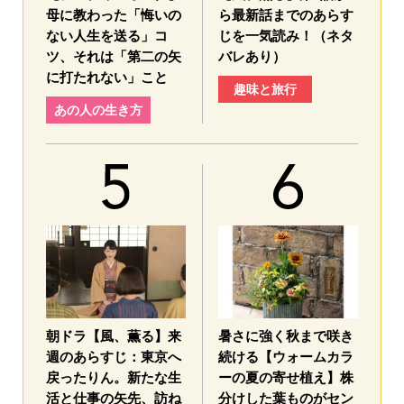
母に教わった「悔いの
ら最新話までのあらす
ない人生を送る」コ
じを一気読み！（ネタ
ツ、それは「第二の矢
バレあり）
に打たれない」こと
趣味と旅行
あの人の生き方
朝ドラ【風、薫る】来
暑さに強く秋まで咲き
週のあらすじ：東京へ
続ける【ウォームカラ
戻ったりん。新たな生
ーの夏の寄せ植え】株
活と仕事の矢先、訪ね
分けした葉ものがセン