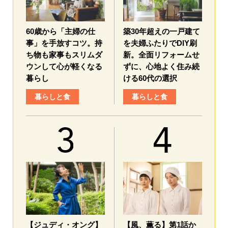
60歳から「主婦の仕
築30年超えの一戸建て
事」を手放すコツ。持
を夫婦ふたりでDIY刷
ち物も家事もスリムダ
新。全面リフォームせ
ウンして心が軽くなる
ずに、心地よく住み続
暮らし
ける60代の選択
暮らしと食
暮らしと食
【ジュディ・オング】
【風、薫る】第1話か