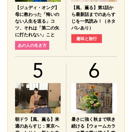
【ジュディ・オング】
【風、薫る】第1話か
母に教わった「悔いの
ら最新話までのあらす
ない人生を送る」コ
じを一気読み！（ネタ
ツ、それは「第二の矢
バレあり）
に打たれない」こと
趣味と旅行
あの人の生き方
朝ドラ【風、薫る】来
暑さに強く秋まで咲き
週のあらすじ：東京へ
続ける【ウォームカラ