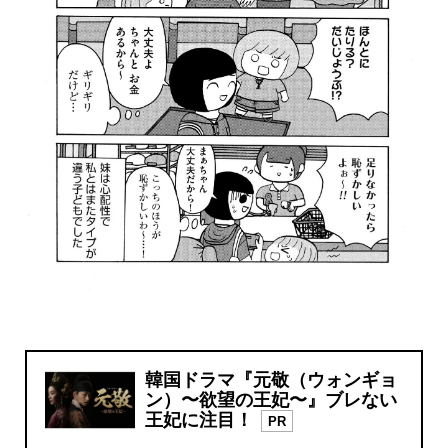
韓国ドラマ『元敬（ウォンギョ
ン）〜欲望の王妃〜』ブレない
王妃に注目！
PR