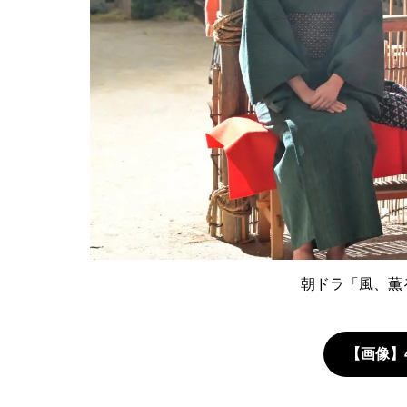
朝ドラ「風、薫る
【画像】