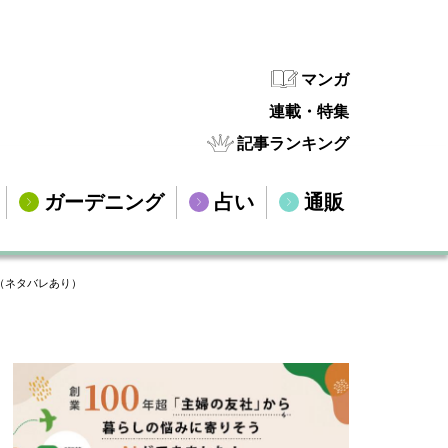
マンガ
連載・特集
記事ランキング
ガーデニング
占い
通販
（ネタバレあり）