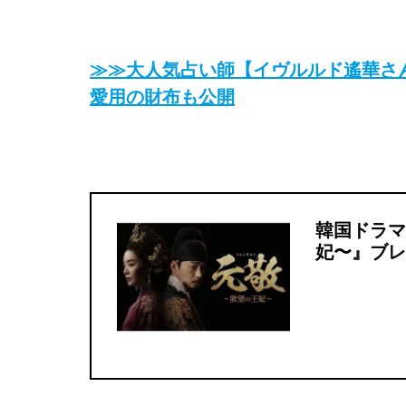
≫≫大人気占い師【イヴルルド遙華さん
愛用の財布も公開
韓国ドラマ
妃〜』ブレ