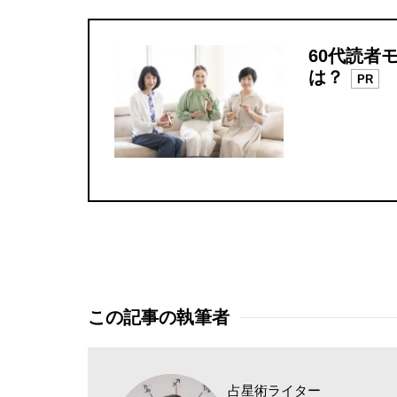
60代読者
は？
PR
この記事の執筆者
占星術ライター