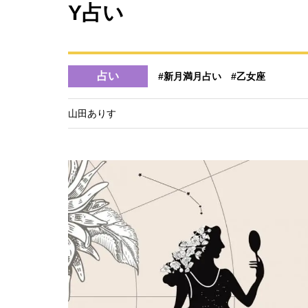
Y占い
占い
#新月満月占い
#乙女座
山田ありす