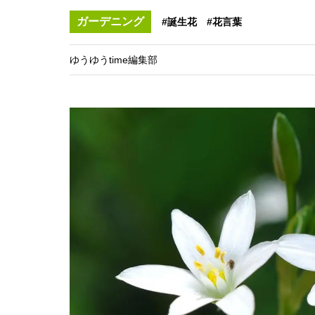
ガーデニング
#誕生花
#花言葉
ゆうゆうtime編集部