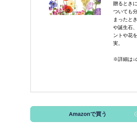
贈るとき
ついても
まったと
や誕生石
ントや花
実。
※詳細は↓
Amazonで買う