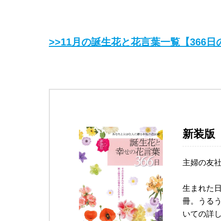
>>11月の誕生花と花言葉一覧【366
新装版
主婦の友
生まれた
冊。うるう
いての詳