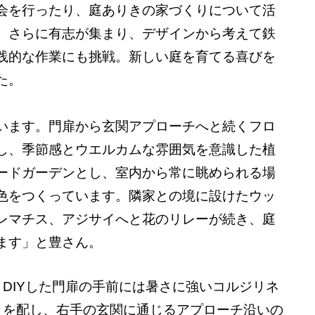
会を行ったり、庭ありきの家づくりについて活
。さらに有志が集まり、デザインから考えて鉄
践的な作業にも挑戦。新しい庭を育てる喜びを
た。
います。門扉から玄関アプローチへと続くフロ
し、季節感とウエルカムな雰囲気を意識した植
ードガーデンとし、室内から常に眺められる場
色をつくっています。隣家との境に設けたウッ
レマチス、アジサイへと花のリレーが続き、庭
ます」と豊さん。
DIYした門扉の手前には暑さに強いコルジリネ
を配し、右手の玄関に通じるアプローチ沿いの