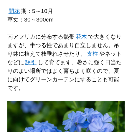
開花
期：5～10月
草丈：30～300cm
南アフリカに分布する熱帯
花木
で大きくなり
ますが、半つる性であまり自立しません。吊
り鉢に植えて枝垂れさせたり、
支柱
やネット
などに
誘引
して育てます。暑さに強く日当た
りのよい場所ではよく育ちよく咲くので、夏
に向けてグリーンカーテンにすることも可能
です。