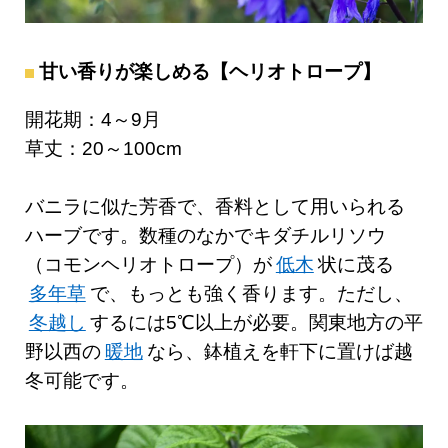
甘い香りが楽しめる【ヘリオトロープ】
開花期：4～9月
草丈：20～100cm
バニラに似た芳香で、香料として用いられる
ハーブです。数種のなかでキダチルリソウ
（コモンヘリオトロープ）が
低木
状に茂る
多年草
で、もっとも強く香ります。ただし、
冬越し
するには5℃以上が必要。関東地方の平
野以西の
暖地
なら、鉢植えを軒下に置けば越
冬可能です。