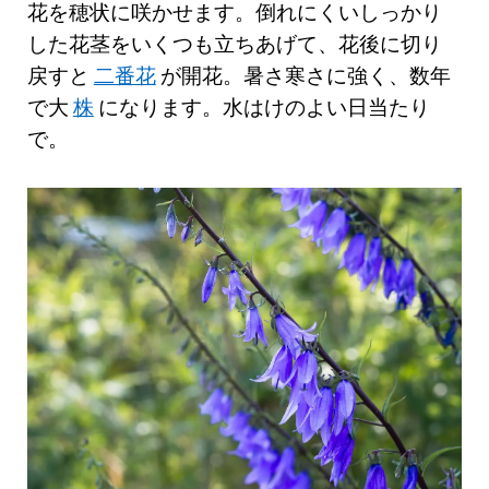
花を穂状に咲かせます。倒れにくいしっかり
した花茎をいくつも立ちあげて、花後に切り
戻すと
二番花
が開花。暑さ寒さに強く、数年
で大
株
になります。水はけのよい日当たり
で。