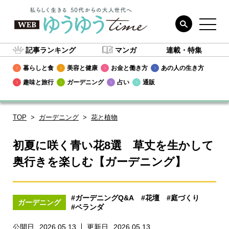
記事ランキング
マンガ
連載・特集
暮らしと食
美容と健康
お金と働き方
あの人の生き方
趣味と旅行
ガーデニング
占い
通販
TOP
ガーデニング
花と植物
初夏に咲く青い花8選 草丈を生かして
奥行きを楽しむ【ガーデニング】
#ガーデニングQ&A
#花壇
#庭づくり
ガーデニング
#ベランダ
公開日
2026.05.13
更新日
2026.05.13