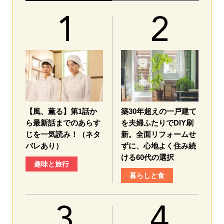
【風、薫る】第1話か
築30年超えの一戸建て
ら最新話までのあらす
を夫婦ふたりでDIY刷
じを一気読み！（ネタ
新。全面リフォームせ
バレあり）
ずに、心地よく住み続
ける60代の選択
趣味と旅行
暮らしと食