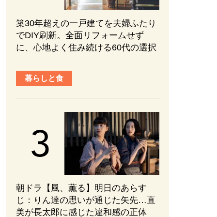
築30年超えの一戸建てを夫婦ふたり
でDIY刷新。全面リフォームせず
に、心地よく住み続ける60代の選択
暮らしと食
朝ドラ【風、薫る】明日のあらす
じ：​りん達の思いが通じた矢先…直
美が長太郎に感じた違和感の正体