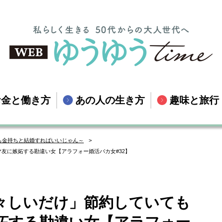
お金と働き方
あの人の生き方
趣味と旅行
も金持ちと結婚すればいいじゃん～
友に嫉妬する勘違い女【アラフォー婚活バカ女#32】
々しいだけ」節約していても