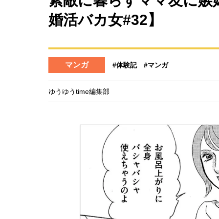
素敵に暮らすママ友に嫉
婚活バカ女#32】
マンガ
#体験記
#マンガ
ゆうゆうtime編集部