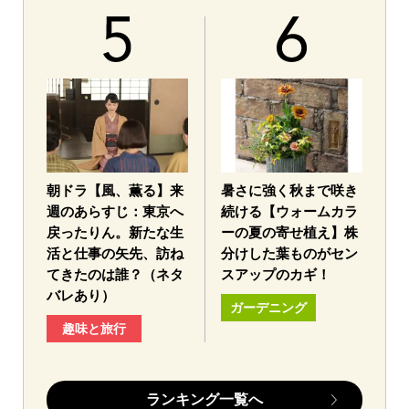
朝ドラ【風、薫る】来
暑さに強く秋まで咲き
週のあらすじ：東京へ
続ける【ウォームカラ
戻ったりん。新たな生
ーの夏の寄せ植え】株
活と仕事の矢先、訪ね
分けした葉ものがセン
てきたのは誰？（ネタ
スアップのカギ！
バレあり）
ガーデニング
趣味と旅行
ランキング一覧へ