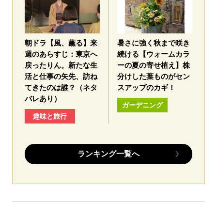
朝ドラ【風、薫る】来
暑さに強く秋まで咲き
週のあらすじ：東京へ
続ける【ウォームカラ
戻ったりん。新たな生
ーの夏の寄せ植え】株
活と仕事の矢先、訪ね
分けした葉ものがセン
てきたのは誰？（ネタ
スアップのカギ！
バレあり）
ガーデニング
趣味と旅行
ランキング一覧へ