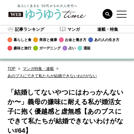
記事ランキング
マンガ
連載・特集
暮らしと食
美容と健康
お金と働き方
あの人の生き方
趣味と旅行
ガーデニング
占い
通販
TOP
マンガ特集・連載
あのブスにできて私たちが結婚できないわけがない
「結婚してないやつにはわっかんない
か〜」義母の嫌味に耐える私が婚活女
子に抱く優越感と虚無感【あのブスに
できて私たちが結婚できないわけがな
い#64】