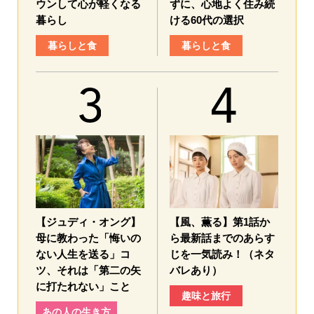
ウンして心が軽くなる
ずに、心地よく住み続
暮らし
ける60代の選択
暮らしと食
暮らしと食
【ジュディ・オング】
【風、薫る】第1話か
母に教わった「悔いの
ら最新話までのあらす
ない人生を送る」コ
じを一気読み！（ネタ
ツ、それは「第二の矢
バレあり）
に打たれない」こと
趣味と旅行
あの人の生き方