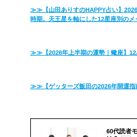
≫≫【山田ありすのHAPPY占い】202
時期。天王星を軸にした12星座別のメ
≫≫【2026年上半期の運勢｜蠍座】12
≫≫【ゲッターズ飯田の2026年開運
60代読者