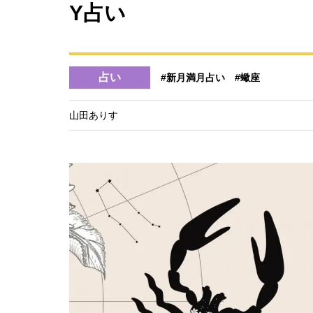
Y占い
占い
#新月満月占い
#蠍座
山田ありす