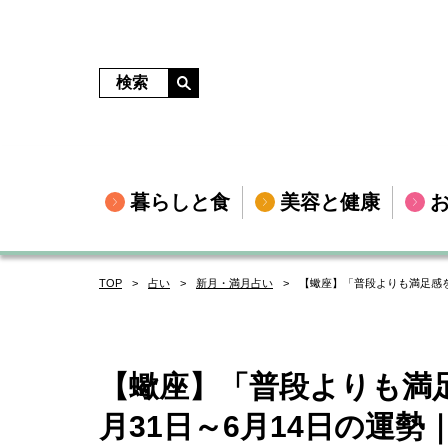
暮らしと食
美容と健康
TOP
占い
新月・満月占い
【蠍座】「普段よりも満足感を得
【蠍座】「普段よりも満足
月31日～6月14日の運勢