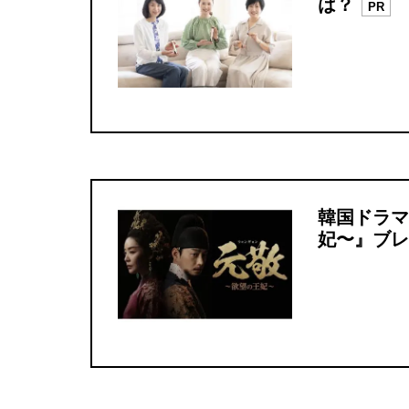
は？
PR
韓国ドラマ
妃〜』ブレ