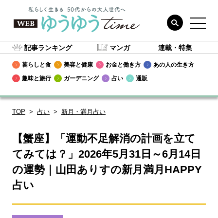
記事ランキング
マンガ
連載・特集
暮らしと食
美容と健康
お金と働き方
あの人の生き方
趣味と旅行
ガーデニング
占い
通販
TOP
占い
新月・満月占い
【蟹座】「運動不足解消の計画を立て
てみては？」2026年5月31日～6月14日
の運勢｜山田ありすの新月満月HAPPY
占い