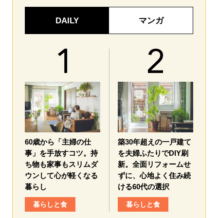
DAILY
マンガ
60歳から「主婦の仕
築30年超えの一戸建て
事」を手放すコツ。持
を夫婦ふたりでDIY刷
ち物も家事もスリムダ
新。全面リフォームせ
ウンして心が軽くなる
ずに、心地よく住み続
暮らし
ける60代の選択
暮らしと食
暮らしと食