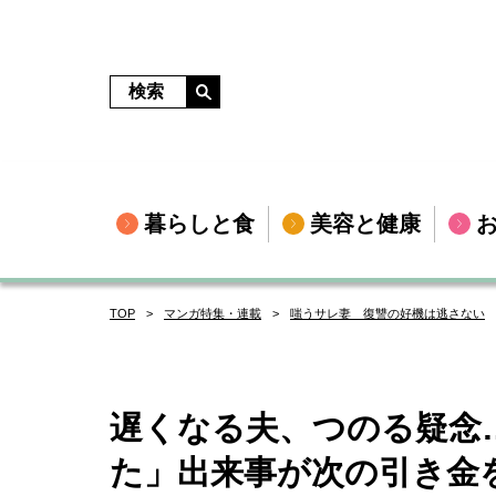
暮らしと食
美容と健康
TOP
マンガ特集・連載
嗤うサレ妻 復讐の好機は逃さない
遅くなる夫、つのる疑念
た」出来事が次の引き金