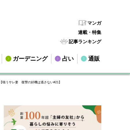
マンガ
連載・特集
記事ランキング
ガーデニング
占い
通販
嗤うサレ妻 復讐の好機は逃さない#21】