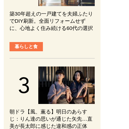
築30年超えの一戸建てを夫婦ふたり
でDIY刷新。全面リフォームせず
に、心地よく住み続ける60代の選択
暮らしと食
朝ドラ【風、薫る】明日のあらす
じ：​りん達の思いが通じた矢先…直
美が長太郎に感じた違和感の正体