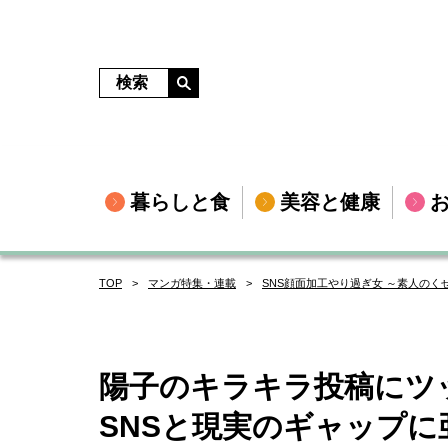
暮らしと食
美容と健康
TOP
マンガ特集・連載
SNS顔面加工やり過ぎ女 ～素人の
陽子のキラキラ投稿にツ
SNSと現実のギャップに