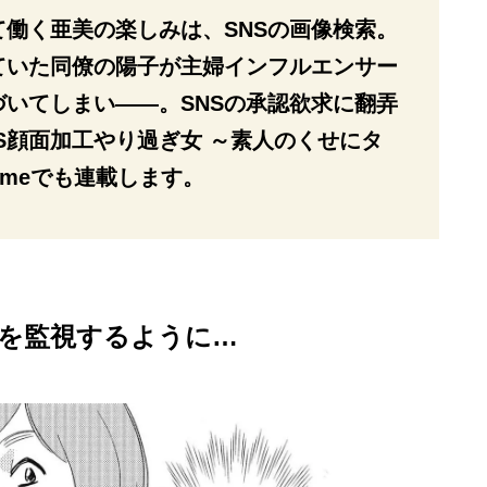
働く亜美の楽しみは、SNSの画像検索。
ていた同僚の陽子が主婦インフルエンサー
いてしまい――。SNSの承認欲求に翻弄
S顔面加工やり過ぎ女 ～素人のくせにタ
imeでも連載します。
Sを監視するように…