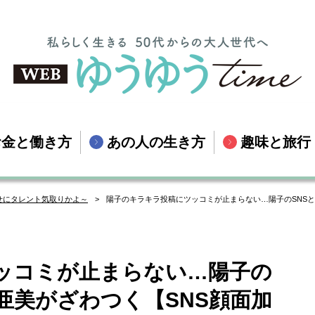
お金と働き方
あの人の生き方
趣味と旅行
くせにタレント気取りかよ～
陽子のキラキラ投稿にツッコミが止まらない…陽子のSNSと
ッコミが止まらない…陽子の
亜美がざわつく【SNS顔面加