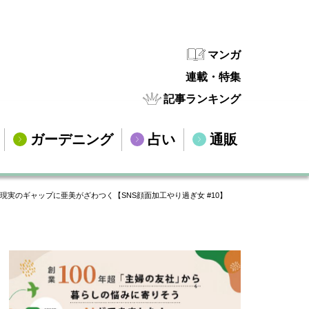
マンガ
連載・特集
記事ランキング
ガーデニング
占い
通販
現実のギャップに亜美がざわつく【SNS顔面加工やり過ぎ女 #10】