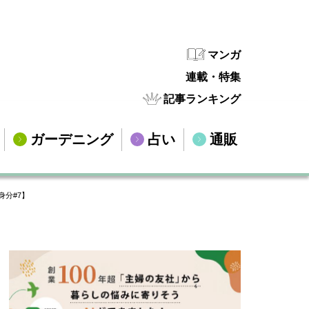
マンガ
連載・特集
記事ランキング
ガーデニング
占い
通販
分#7】