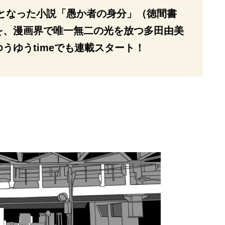
話題となった小説「愚か者の身分」（徳間書
を、漫画界で唯一無二の光を放つ多田由美
うゆうtimeでも連載スタート！