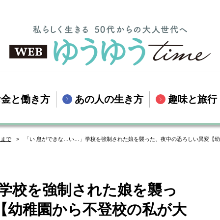
お金と働き方
あの人の生き方
趣味と旅行
るまで
「い 息ができな…い…」学校を強制された娘を襲った、夜中の恐ろしい異変【幼
」学校を強制された娘を襲っ
【幼稚園から不登校の私が大