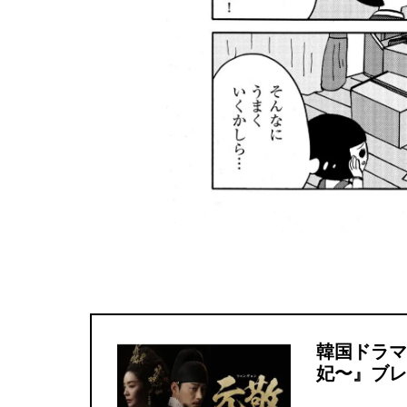
韓国ドラマ
妃〜』ブレ