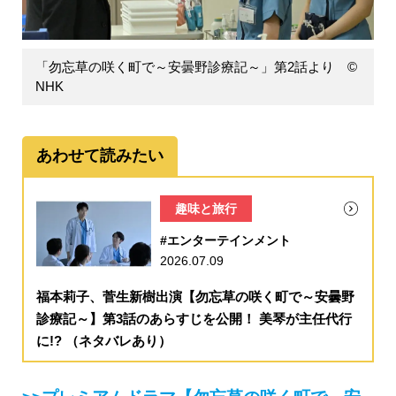
「勿忘草の咲く町で～安曇野診療記～」第2話より ©
NHK
あわせて読みたい
趣味と旅行
#エンターテインメント
2026.07.09
福本莉子、菅生新樹出演【勿忘草の咲く町で～安曇野
診療記～】第3話のあらすじを公開！ 美琴が主任代行
に!? （ネタバレあり）