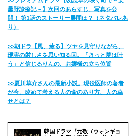
>>プレミアムドラマ【勿忘草の咲く町で～安
曇野診療記～】次回のあらすじ、写真を公
開！ 第1話のストーリー展開は？（ネタバレあ
り）
>>朝ドラ【風、薫る】ツヤを見守りながら、
現実の厳しさを思い知る回。「きっと夢は叶
う」と信じるりんの、お嬢様の立ち位置
>>夏川草介さんの最新小説。現役医師の著者
が今、改めて考える人の命のあり方、人の幸
せとは？
韓国ドラマ『元敬（ウォンギョ