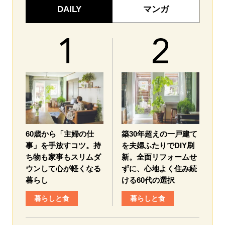
DAILY
マンガ
60歳から「主婦の仕
築30年超えの一戸建て
事」を手放すコツ。持
を夫婦ふたりでDIY刷
ち物も家事もスリムダ
新。全面リフォームせ
ウンして心が軽くなる
ずに、心地よく住み続
暮らし
ける60代の選択
暮らしと食
暮らしと食