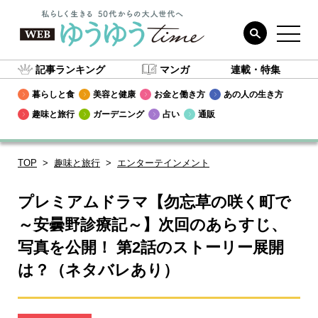
記事ランキング
マンガ
連載・特集
暮らしと食
美容と健康
お金と働き方
あの人の生き方
趣味と旅行
ガーデニング
占い
通販
TOP
趣味と旅行
エンターテインメント
プレミアムドラマ【勿忘草の咲く町で
～安曇野診療記～】次回のあらすじ、
写真を公開！ 第2話のストーリー展開
は？（ネタバレあり）