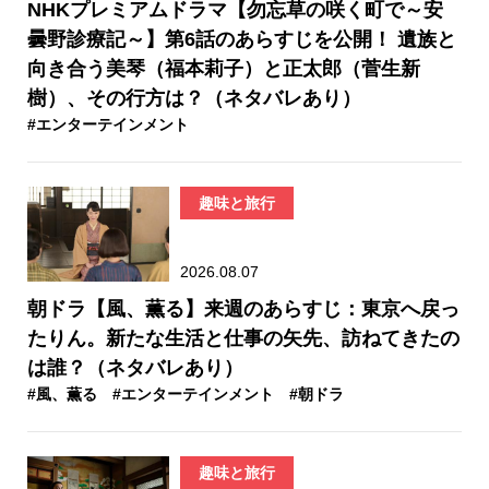
NHKプレミアムドラマ【勿忘草の咲く町で～安
曇野診療記～】第6話のあらすじを公開！ 遺族と
向き合う美琴（福本莉子）と正太郎（菅生新
樹）、その行方は？（ネタバレあり）
#エンターテインメント
趣味と旅行
2026.08.07
朝ドラ【風、薫る】来週のあらすじ：東京へ戻っ
たりん。新たな生活と仕事の矢先、訪ねてきたの
は誰？（ネタバレあり）
#風、薫る
#エンターテインメント
#朝ドラ
趣味と旅行