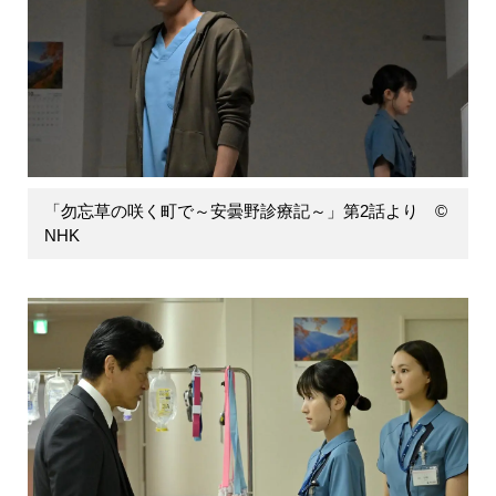
「勿忘草の咲く町で～安曇野診療記～」第2話より ©
NHK