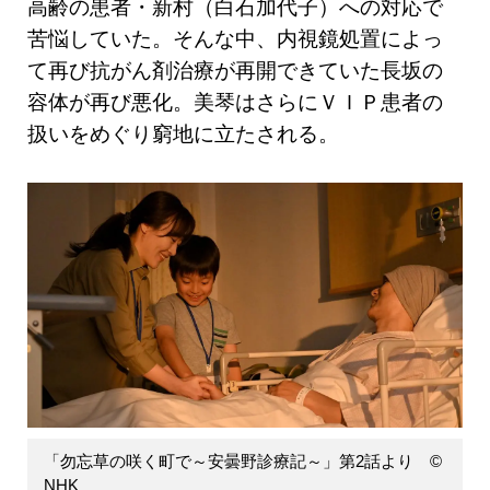
高齢の患者・新村（白石加代子）への対応で
苦悩していた。そんな中、内視鏡処置によっ
て再び抗がん剤治療が再開できていた長坂の
容体が再び悪化。美琴はさらにＶＩＰ患者の
扱いをめぐり窮地に立たされる。
「勿忘草の咲く町で～安曇野診療記～」第2話より ©
NHK