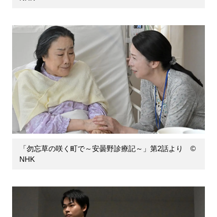
「勿忘草の咲く町で～安曇野診療記～」第2話より ©
NHK