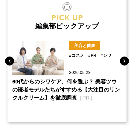
編集部ピックアップ
美容と健康
#コスメ
#PR
#シワ
2026.05.29
ーチ
60代からのシワケア、何を選ぶ？ 美容ツウ
『元
本音
の読者モデルたちがすすめる【大注目のリン
半の
クルクリーム】を徹底調査
［PR］
い、
【ネ