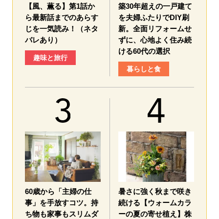
【風、薫る】第1話か
築30年超えの一戸建て
ら最新話までのあらす
を夫婦ふたりでDIY刷
じを一気読み！（ネタ
新。全面リフォームせ
バレあり）
ずに、心地よく住み続
ける60代の選択
趣味と旅行
暮らしと食
60歳から「主婦の仕
暑さに強く秋まで咲き
事」を手放すコツ。持
続ける【ウォームカラ
ち物も家事もスリムダ
ーの夏の寄せ植え】株