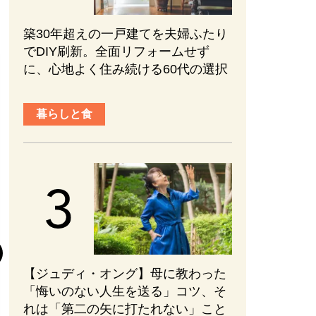
築30年超えの一戸建てを夫婦ふたり
でDIY刷新。全面リフォームせず
に、心地よく住み続ける60代の選択
暮らしと食
趣味と旅行
『元敬（ウォン
後半の見どころ
まない、ブレな
【ジュディ・オング】母に教わった
かれる【ネタバ
「悔いのない人生を送る」コツ、そ
#PR
#エンターテ
れは「第二の矢に打たれない」こと