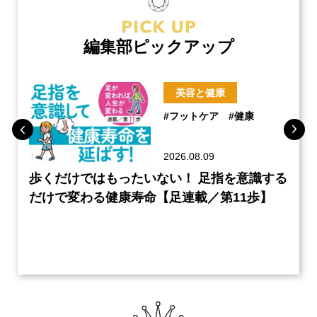
編集部ピックアップ
美容と健康
#フットケア
#健康
2026.08.09
のケ
歩くだけではもったいない！ 足指を意識する
60
編】
だけで変わる健康寿命【足連載／第11歩】
の読
クル