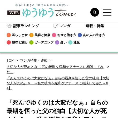
記事ランキング
マンガ
連載・特集
暮らしと食
美容と健康
お金と働き方
あの人の生き方
趣味と旅行
ガーデニング
占い
通販
TOP
マンガ特集・連載
大切な人が死ぬとき ～私の後悔を緩和ケアナースに相談してみ
た～
「死んでゆくのは大変だなぁ」自らの最期を悟った父の独白【大切
な人が死ぬとき ～私の後悔を緩和ケアナースに相談してみた～#
4】
「死んでゆくのは大変だなぁ」自らの
最期を悟った父の独白【大切な人が死