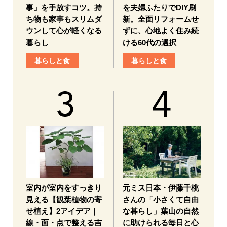
事」を手放すコツ。持
を夫婦ふたりでDIY刷
ち物も家事もスリムダ
新。全面リフォームせ
ウンして心が軽くなる
ずに、心地よく住み続
暮らし
ける60代の選択
暮らしと食
暮らしと食
室内が室内をすっきり
元ミス日本・伊藤千桃
見える【観葉植物の寄
さんの「小さくて自由
せ植え】2アイデア｜
な暮らし」葉山の自然
線・面・点で整える吉
に助けられる毎日と心