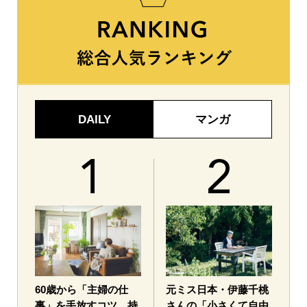
DAILY
マンガ
60歳から「主婦の仕
元ミス日本・伊藤千桃
事」を手放すコツ。持
さんの「小さくて自由