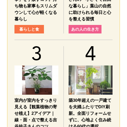
ち物も家事もスリムダ
な暮らし」葉山の自然
ウンして心が軽くなる
に助けられる毎日と心
暮らし
を整える習慣
暮らしと食
あの人の生き方
室内が室内をすっきり
築30年超えの一戸建て
見える【観葉植物の寄
を夫婦ふたりでDIY刷
せ植え】2アイデア｜
新。全面リフォームせ
線・面・点で整える吉
ずに、心地よく住み続
谷桂子さんのコツ
ける60代の選択