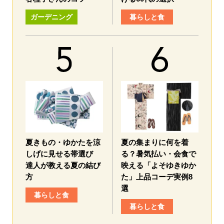
ガーデニング
暮らしと食
夏きもの・ゆかたを涼
夏の集まりに何を着
しげに見せる帯選び
る？暑気払い・会食で
達人が教える夏の結び
映える「よそゆきゆか
方
た」上品コーデ実例8
選
暮らしと食
暮らしと食