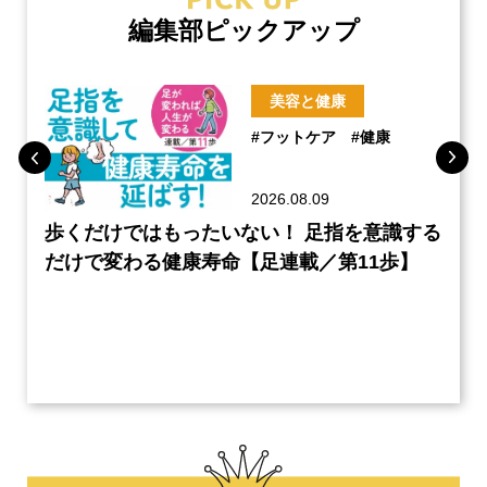
編集部ピックアップ
美容と健康
#フットケア
#健康
2026.08.09
のケ
歩くだけではもったいない！ 足指を意識する
60
編】
だけで変わる健康寿命【足連載／第11歩】
の読
クル