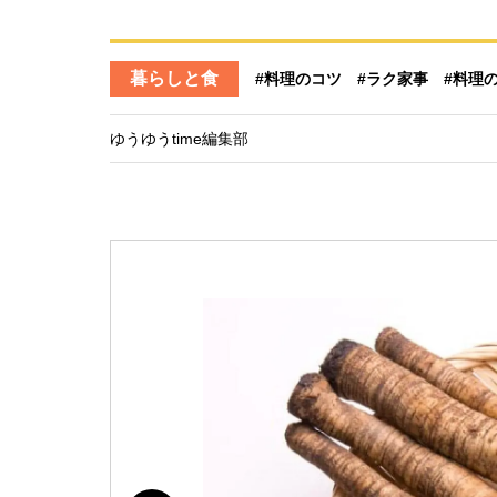
暮らしと食
#料理のコツ
#ラク家事
#料理
ゆうゆうtime編集部