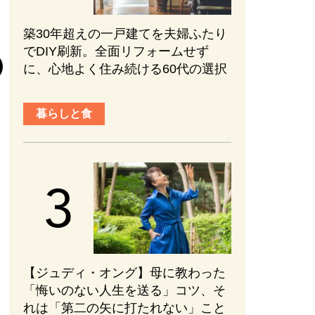
築30年超えの一戸建てを夫婦ふたり
『元敬（ウォン
でDIY刷新。全面リフォームせず
後半の見どころ
に、心地よく住み続ける60代の選択
まない、ブレな
かれる【ネタバ
暮らしと食
#PR
#エンターテ
2026.08.01
【ジュディ・オング】母に教わった
「悔いのない人生を送る」コツ、そ
れは「第二の矢に打たれない」こと