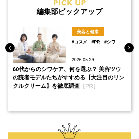
編集部ピックアップ
美容と健康
#コスメ
#PR
#シワ
2026.05.29
ーチ
60代からのシワケア、何を選ぶ？ 美容ツウ
『元
本音
の読者モデルたちがすすめる【大注目のリン
半の
クルクリーム】を徹底調査
［PR］
い、
【ネ