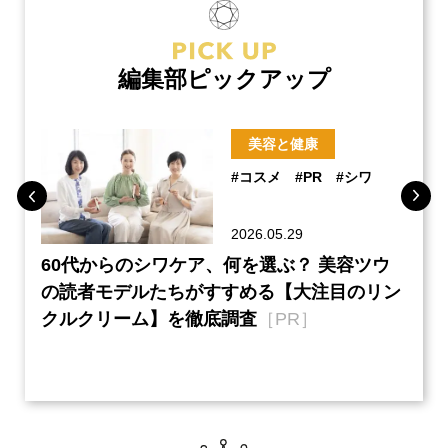
編集部ピックアップ
美容と健康
#コスメ
#PR
#シワ
2026.05.29
ーチ
60代からのシワケア、何を選ぶ？ 美容ツウ
『元
本音
の読者モデルたちがすすめる【大注目のリン
半の
クルクリーム】を徹底調査
［PR］
い、
【ネ