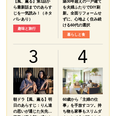
【風、薫る】第1話か
築30年超えの一戸建て
ら最新話までのあらす
を夫婦ふたりでDIY刷
じを一気読み！（ネタ
新。全面リフォームせ
バレあり）
ずに、心地よく住み続
ける60代の選択
趣味と旅行
暮らしと食
朝ドラ【風、薫る】明
60歳から「主婦の仕
日のあらすじ：​りん達
事」を手放すコツ。持
の思いが通じた矢先…
ち物も家事もスリムダ