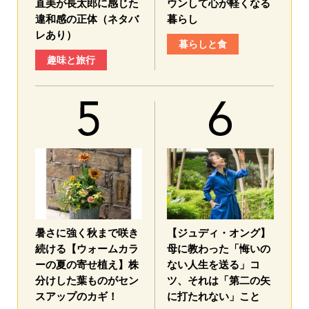
直美が長太郎に感じた
ウンして心が軽くなる
違和感の正体（ネタバ
暮らし
レあり）
暮らしと食
趣味と旅行
暑さに強く秋まで咲き
【ジュディ・オング】
続ける【ウォームカラ
母に教わった「悔いの
ーの夏の寄せ植え】株
ない人生を送る」コ
分けした葉ものがセン
ツ、それは「第二の矢
スアップのカギ！
に打たれない」こと