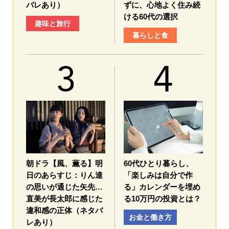
バレあり）
ずに、心地よく住み続
ける60代の選択
趣味と旅行
暮らしと食
朝ドラ【風、薫る】明
60代ひとり暮らし、
日のあらすじ：​りん達
「楽しみは自分で作
の思いが通じた矢先…
る」カレンダーを埋め
直美が長太郎に感じた
る10万円の投資とは？
違和感の正体（ネタバ
お金と働き方
レあり）