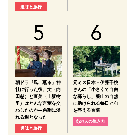
趣味と旅行
朝ドラ『風、薫る』神
元ミス日本・伊藤千桃
社に行った後、文（内
さんの「小さくて自由
田慈）と直美（上坂樹
な暮らし」葉山の自然
里）はどんな言葉を交
に助けられる毎日と心
わしたのか—余韻に溢
を整える習慣
れる週となった
あの人の生き方
趣味と旅行