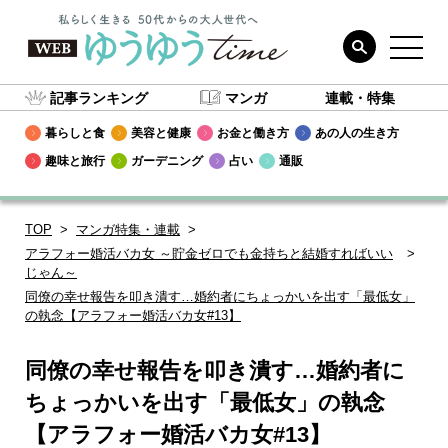
記事ランキング
マンガ
連載・特集
暮らしと食
美容と健康
お金と働き方
あの人の生き方
趣味と旅行
ガーデニング
占い
通販
TOP
マンガ特集・連載
アラフォー婚活バカ女 ～貯金ゼロでも金持ちと結婚すればいい
じゃん～
同僚の幸せ報告を叩き潰す…婚約者にちょっかいを出す「最低女」
の執念【アラフォー婚活バカ女#13】
同僚の幸せ報告を叩き潰す…婚約者に
ちょっかいを出す「最低女」の執念
【アラフォー婚活バカ女#13】