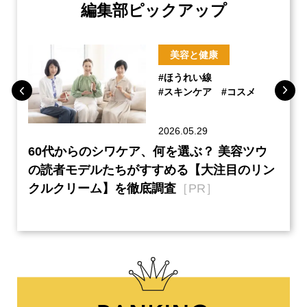
編集部ピックアップ
美容と健康
#ほうれい線
#スキンケア
#コスメ
2026.05.29
ーチ
60代からのシワケア、何を選ぶ？ 美容ツウ
『元
本音
の読者モデルたちがすすめる【大注目のリン
半の
クルクリーム】を徹底調査
［PR］
い、
【ネ