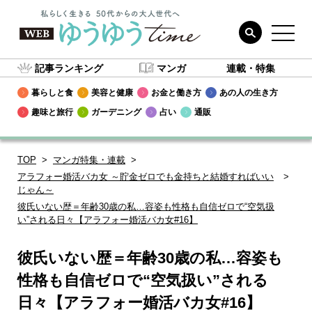
記事ランキング
マンガ
連載・特集
暮らしと食
美容と健康
お金と働き方
あの人の生き方
趣味と旅行
ガーデニング
占い
通販
TOP
マンガ特集・連載
アラフォー婚活バカ女 ～貯金ゼロでも金持ちと結婚すればいい
じゃん～
彼氏いない歴＝年齢30歳の私…容姿も性格も自信ゼロで“空気扱
い”される日々【アラフォー婚活バカ女#16】
彼氏いない歴＝年齢30歳の私…容姿も
性格も自信ゼロで“空気扱い”される
日々【アラフォー婚活バカ女#16】