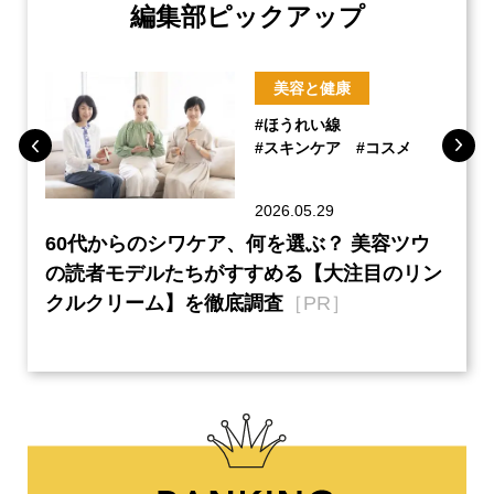
編集部ピックアップ
美容と健康
#ほうれい線
#スキンケア
#コスメ
2026.05.29
ーチ
60代からのシワケア、何を選ぶ？ 美容ツウ
『元
本音
の読者モデルたちがすすめる【大注目のリン
半の
クルクリーム】を徹底調査
［PR］
い、
【ネ