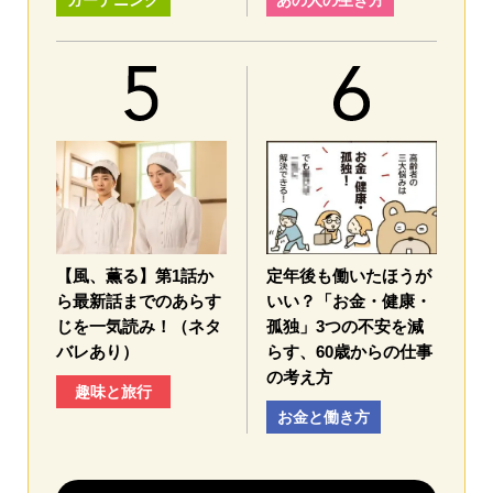
ガーデニング
あの人の生き方
【風、薫る】第1話か
定年後も働いたほうが
ら最新話までのあらす
いい？「お金・健康・
じを一気読み！（ネタ
孤独」3つの不安を減
バレあり）
らす、60歳からの仕事
の考え方
趣味と旅行
お金と働き方