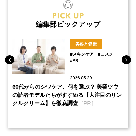
編集部ピックアップ
美容と健康
#スキンケア
#コスメ
#PR
2026.05.29
ーチ
60代からのシワケア、何を選ぶ？ 美容ツウ
本音
『元
の読者モデルたちがすすめる【大注目のリン
半の
クルクリーム】を徹底調査
［PR］
い、
【ネ