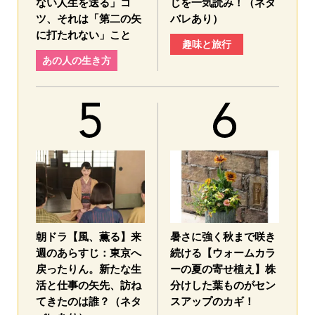
ない人生を送る」コ
じを一気読み！（ネタ
ツ、それは「第二の矢
バレあり）
に打たれない」こと
趣味と旅行
あの人の生き方
朝ドラ【風、薫る】来
暑さに強く秋まで咲き
週のあらすじ：東京へ
続ける【ウォームカラ
戻ったりん。新たな生
ーの夏の寄せ植え】株
活と仕事の矢先、訪ね
分けした葉ものがセン
てきたのは誰？（ネタ
スアップのカギ！