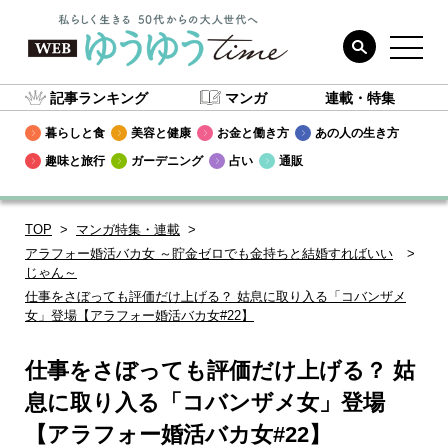
記事ランキング
マンガ
連載・特集
暮らしと食
美容と健康
お金と働き方
あの人の生き方
趣味と旅行
ガーデニング
占い
通販
TOP
マンガ特集・連載
アラフォー婚活バカ女 ～貯金ゼロでも金持ちと結婚すればいい
じゃん～
仕事をさぼっても評価だけ上げる？ 姑息に取り入る「コバンザメ
女」登場【アラフォー婚活バカ女#22】
仕事をさぼっても評価だけ上げる？ 姑
息に取り入る「コバンザメ女」登場
【アラフォー婚活バカ女#22】