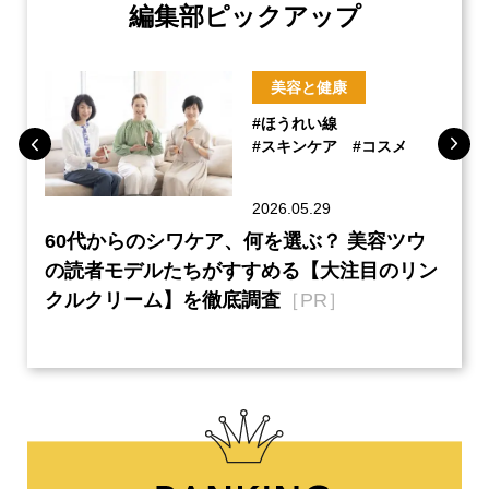
編集部ピックアップ
美容と健康
#ほうれい線
#スキンケア
#コスメ
2026.05.29
ーチ
60代からのシワケア、何を選ぶ？ 美容ツウ
『元
本音
の読者モデルたちがすすめる【大注目のリン
半の
クルクリーム】を徹底調査
［PR］
い、
【ネ