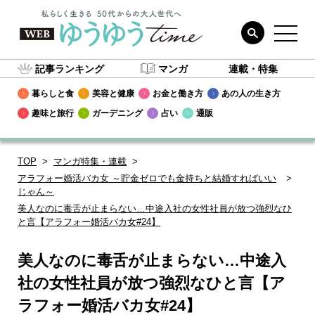
記事ランキング
マンガ
連載・特集
暮らしと食
美容と健康
お金と働き方
あの人の生き方
趣味と旅行
ガーデニング
占い
通販
TOP
マンガ特集・連載
アラフォー婚活バカ女 ～貯金ゼロでも金持ちと結婚すればいい
じゃん～
美人なのに毒舌が止まらない…中途入社の女性社員が放つ強烈なひ
と言【アラフォー婚活バカ女#24】
美人なのに毒舌が止まらない…中途入
社の女性社員が放つ強烈なひと言【ア
ラフォー婚活バカ女#24】