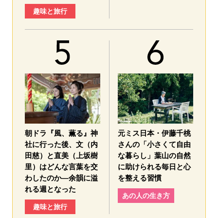
趣味と旅行
朝ドラ『風、薫る』神
元ミス日本・伊藤千桃
社に行った後、文（内
さんの「小さくて自由
田慈）と直美（上坂樹
な暮らし」葉山の自然
里）はどんな言葉を交
に助けられる毎日と心
わしたのか—余韻に溢
を整える習慣
れる週となった
あの人の生き方
趣味と旅行