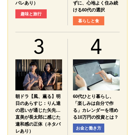
バレあり）
ずに、心地よく住み続
ける60代の選択
趣味と旅行
暮らしと食
朝ドラ【風、薫る】明
60代ひとり暮らし、
日のあらすじ：​りん達
「楽しみは自分で作
の思いが通じた矢先…
る」カレンダーを埋め
直美が長太郎に感じた
る10万円の投資とは？
違和感の正体（ネタバ
お金と働き方
レあり）