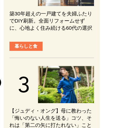
築30年超えの一戸建てを夫婦ふたり
でDIY刷新。全面リフォームせず
に、心地よく住み続ける60代の選択
暮らしと食
趣味と旅行
『元敬（ウォン
後半の見どころ
まない、ブレな
かれる【ネタバ
#PR
#エンターテ
【ジュディ・オング】母に教わった
2026.08.01
「悔いのない人生を送る」コツ、そ
れは「第二の矢に打たれない」こと