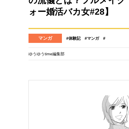
の流儀とは？フルメイク
ォー婚活バカ女#28】
マンガ
#体験記
#マンガ
#
ゆうゆうtime編集部