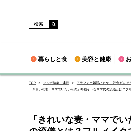
暮らしと食
美容と健康
TOP
マンガ特集・連載
アラフォー婚活バカ女 ～貯金ゼロで
「きれいな妻・ママでいたいもの」裕福そうなママ友の流儀とは？フル
「きれいな妻・ママでい