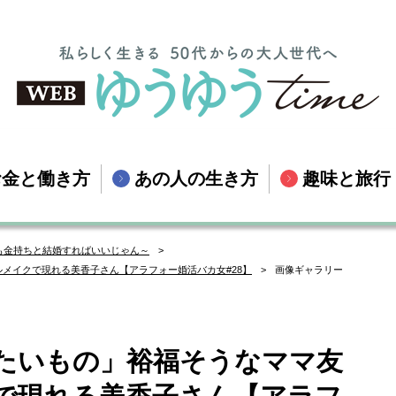
お金と働き方
あの人の生き方
趣味と旅行
も金持ちと結婚すればいいじゃん～
メイクで現れる美香子さん【アラフォー婚活バカ女#28】
画像ギャラリー
たいもの」裕福そうなママ友